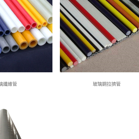
璃纖維管
玻璃鋼拉擠管