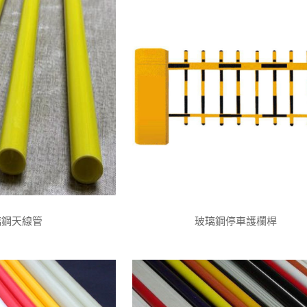
璃鋼天線管
玻璃鋼停車護欄桿