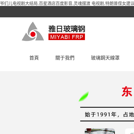
爷们儿电视剧大结局,百星酒店百度影音,灵魂摆渡 电视剧,特朗普侄女建议
首頁
關于我們
玻璃鋼天線罩