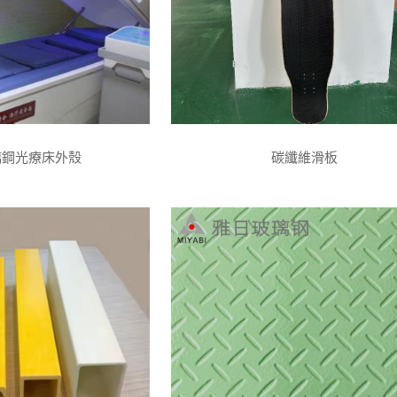
璃鋼光療床外殼
碳纖維滑板