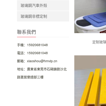
玻璃鋼汽車外殼
玻璃鋼非標定制
聯系我們
定制玻
手機：15920681048
電話：15920681048
郵箱：xiaoshou@hmvip.cn
地址：廣東省東莞市石碣鎮劉沙北
路寶居樂總部三樓